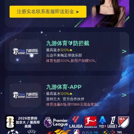
上一篇：
加工区