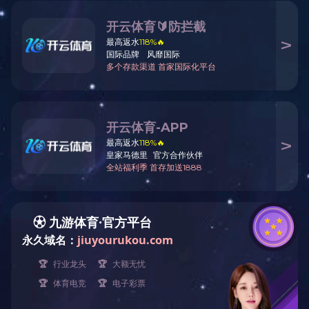
576430
服务能力
您现在的位置：
网站首页
>
服
能力分享
设备展示
非标专业自动化设备设计，制
合作客户
数码相机/手机/笔记本电脑
工程技术能力
专业模具设计，制造，装
经验分享
数码相机/手机/笔记本电脑
金属部件表面处理技术应用（
数码相机/手机/笔记本电脑等
装等）