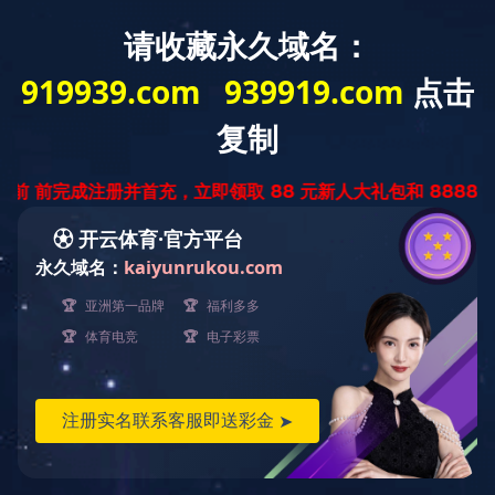
欢迎来到爱体育官方网页版官网！
塑模、
各类冶
自动化
网站首页
爱体育(中国)概况
经营项目
联系方式
客服一
客服二
0512-