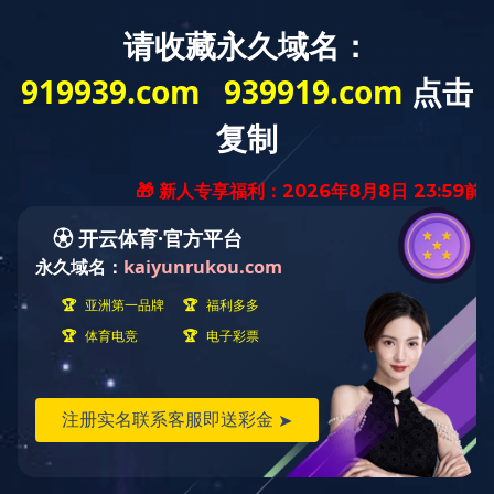
欢迎来到爱体育官方网页版官网！
塑模、
各类冶
自动化
网站首页
爱体育(中国)概况
经营项目
联系方式
客服一
客服二
0512-